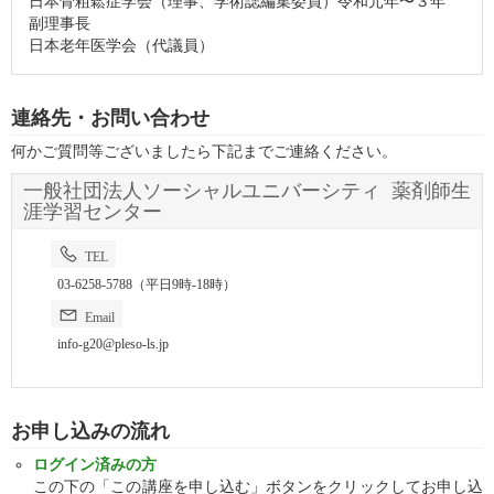
日本骨粗鬆症学会（理事、学術誌編集委員）令和元年〜３年
副理事長
日本老年医学会（代議員）
連絡先・お問い合わせ
何かご質問等ございましたら下記までご連絡ください。
一般社団法人ソーシャルユニバーシティ 薬剤師生
涯学習センター
TEL
03-6258-5788（平日9時-18時）
Email
info-g20@pleso-ls.jp
お申し込みの流れ
ログイン済みの方
この下の「この講座を申し込む」ボタンをクリックしてお申し込