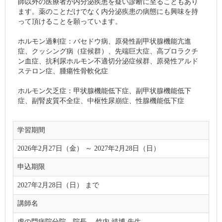
師以外の医療者が内分泌疾患を疑い診断に至ることもあり
ます。薬のことだけでなく内分泌疾患の病態にも興味を持
って頂けることを願っています。
ホルモン過剰症：バセドウ病、原発性副甲状腺機能亢進
症、クッシング病（症候群）、先端巨大症、高プロラクチ
ン血症、抗利尿ホルモン不適切分泌症候群、原発性アルド
ステロン症、腫瘍性骨軟化症
ホルモン欠乏症：甲状腺機能低下症、副甲状腺機能低下
症、副腎皮質不全症、中枢性尿崩症、性腺機能低下症
学習期間
2026年2月27日（金） ～ 2027年2月28日（日）
申込期限
2027年2月28日（日） まで
講師名
虎の門病院分院 院長 竹内 靖博 先生