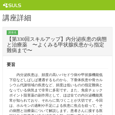
講座詳細
講座名
【第330回スキルアップ】内分泌疾患の病態
と治療薬 〜よくみる甲状腺疾患から指定
難病まで〜
要旨
内分泌疾患は、頻度の高いバセドウ病や甲状腺機能低
下症などしばしば遭遇するものから、下垂体疾患や骨カル
シウム代謝領域の疾患など、頻度は低いものの指定難病と
なっている病気まで非常に多彩です。また、免疫チェック
ポイント阻害薬の副作用として、ほぼ全ての内分泌機能異
常が知られており、それらに気づくことが大切です。今回
は、ホルモンの過剰や不足による疾患に焦点を絞って、そ
の病態と治療薬について解説します。患者さんに接する医