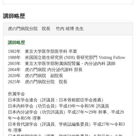
講師略歴
虎の門病院分院 院長 竹内 靖博 先生
講師略歴
1982年 東京大学医学部医学科 卒業
1988年 米国国立衛生研究所 (NIH) 骨研究部門 Visiting Fellow
2003年 東京大学医学部附属病院腎臓・内分泌内科 講師
2004年 虎の門病院 内分泌代謝科 部長
2020年 虎の門病院 副院長
2025年 虎の門病院分院 院長
所属学会
日本医学会連合（評議員：日本骨粗鬆症学会推薦）
日本内科学会（功労会員）平成19年〜令和5年 評議員
日本内分泌学会（功労評議員）平成27年〜29年 幹事、平成29
年〜令和5年 理事
日本骨代謝学会（評議員、学術誌編集委員）平成27年〜令和3
年 理事